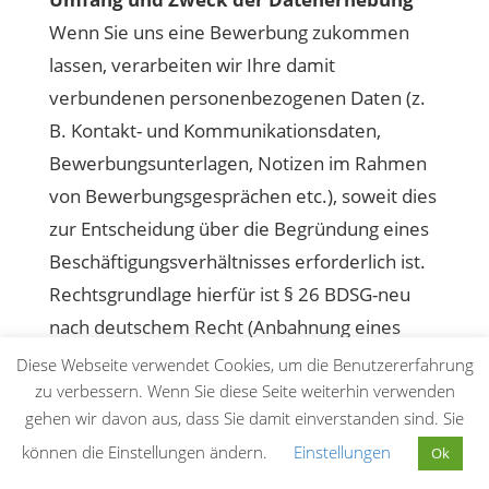
Wenn Sie uns eine Bewerbung zukommen
lassen, verarbeiten wir Ihre damit
verbundenen personenbezogenen Daten (z.
B. Kontakt- und Kommunikationsdaten,
Bewerbungsunterlagen, Notizen im Rahmen
von Bewerbungsgesprächen etc.), soweit dies
zur Entscheidung über die Begründung eines
Beschäftigungsverhältnisses erforderlich ist.
Rechtsgrundlage hierfür ist § 26 BDSG-neu
nach deutschem Recht (Anbahnung eines
Beschäftigungsverhältnisses), Art. 6 Abs. 1 lit.
Diese Webseite verwendet Cookies, um die Benutzererfahrung
b DSGVO (allgemeine Vertragsanbahnung)
zu verbessern. Wenn Sie diese Seite weiterhin verwenden
gehen wir davon aus, dass Sie damit einverstanden sind. Sie
und – sofern Sie eine Einwilligung erteilt
können die Einstellungen ändern.
Einstellungen
Ok
haben – Art. 6 Abs. 1 lit. a DSGVO. Die