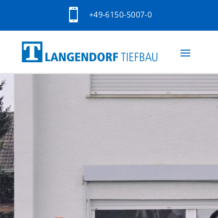

+49-6150-5007-0